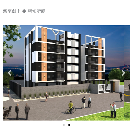
臻至獻上 ◆ 新知所廈