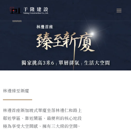
跳
至
主
要
內
容
林邊臻至新廈
林邊首座新加坡式華廈坐落林邊仁和路上
鄰近學區、靠近鬧區、最便利的核心地段
極為享受大空間感、擁有三大房的空間~