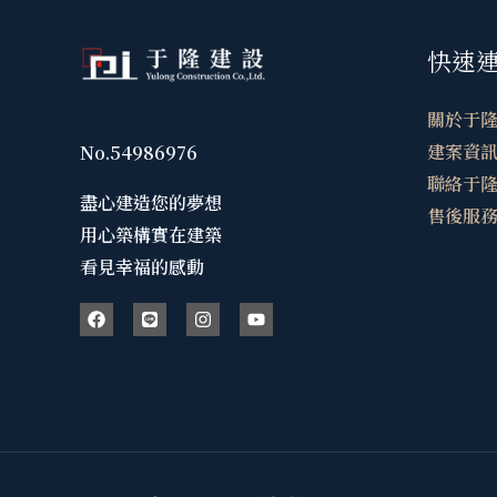
快速
關於于
建案資
No.54986976
聯絡于
盡心建造您的夢想
售後服
用心築構實在建築
看見幸福的感動