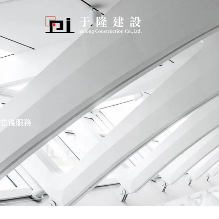
跳
至
主
要
內
容
售後服務