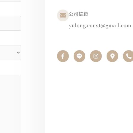
公司信箱
yulong.const@gmail.com
F
I
M
P
a
n
a
h
c
s
p
o
e
t
-
n
b
a
m
e
o
g
a
-
o
r
r
a
k
a
k
l
-
m
e
t
f
r
-
a
l
t