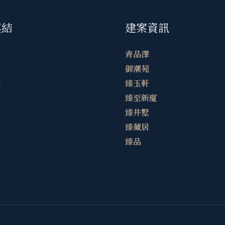
連結
建案資訊
隆
青品澤
訊
御潮苑
隆
臻玉軒
務
臻至新廈
臻井墅
臻藏居
臻品